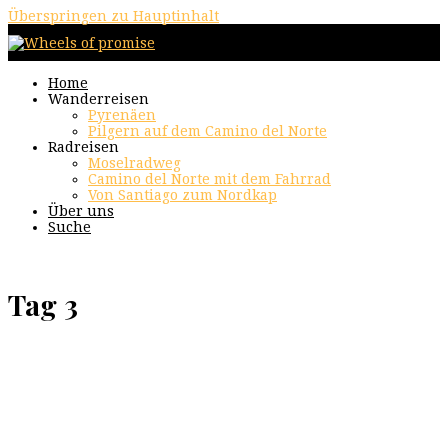
Überspringen zu Hauptinhalt
Home
Wanderreisen
Pyrenäen
Pilgern auf dem Camino del Norte
Radreisen
Moselradweg
Camino del Norte mit dem Fahrrad
Von Santiago zum Nordkap
Über uns
Suche
Tag 3