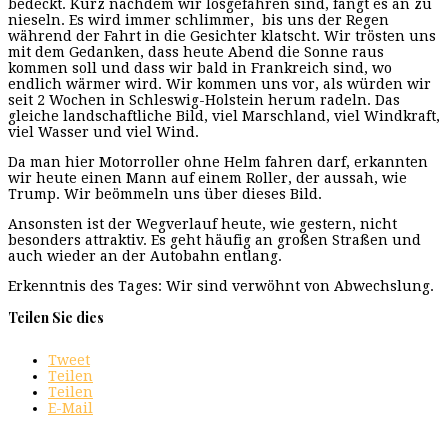
bedeckt. Kurz nachdem wir losgefahren sind, fängt es an zu
nieseln. Es wird immer schlimmer, bis uns der Regen
während der Fahrt in die Gesichter klatscht. Wir trösten uns
mit dem Gedanken, dass heute Abend die Sonne raus
kommen soll und dass wir bald in Frankreich sind, wo
endlich wärmer wird. Wir kommen uns vor, als würden wir
seit 2 Wochen in Schleswig-Holstein herum radeln. Das
gleiche landschaftliche Bild, viel Marschland, viel Windkraft,
viel Wasser und viel Wind.
Da man hier Motorroller ohne Helm fahren darf, erkannten
wir heute einen Mann auf einem Roller, der aussah, wie
Trump. Wir beömmeln uns über dieses Bild.
Ansonsten ist der Wegverlauf heute, wie gestern, nicht
besonders attraktiv. Es geht häufig an großen Straßen und
auch wieder an der Autobahn entlang.
Erkenntnis des Tages: Wir sind verwöhnt von Abwechslung.
Teilen Sie dies
Tweet
Teilen
Teilen
E-Mail