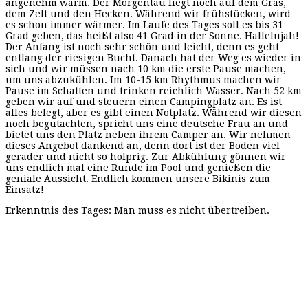
angenehm warm. Der Morgentau liegt noch auf dem Gras,
dem Zelt und den Hecken. Während wir frühstücken, wird
es schon immer wärmer. Im Laufe des Tages soll es bis 31
Grad geben, das heißt also 41 Grad in der Sonne. Hallelujah!
Der Anfang ist noch sehr schön und leicht, denn es geht
entlang der riesigen Bucht. Danach hat der Weg es wieder in
sich und wir müssen nach 10 km die erste Pause machen,
um uns abzukühlen. Im 10-15 km Rhythmus machen wir
Pause im Schatten und trinken reichlich Wasser. Nach 52 km
geben wir auf und steuern einen Campingplatz an. Es ist
alles belegt, aber es gibt einen Notplatz. Während wir diesen
noch begutachten, spricht uns eine deutsche Frau an und
bietet uns den Platz neben ihrem Camper an. Wir nehmen
dieses Angebot dankend an, denn dort ist der Boden viel
gerader und nicht so holprig. Zur Abkühlung gönnen wir
uns endlich mal eine Runde im Pool und genießen die
geniale Aussicht. Endlich kommen unsere Bikinis zum
Einsatz!
Erkenntnis des Tages: Man muss es nicht übertreiben.