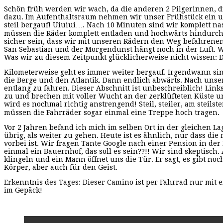
Schön früh werden wir wach, da die anderen 2 Pilgerinnen, d
dazu. Im Aufenthaltsraum nehmen wir unser Frühstück ein un
steil bergauf! Uiuiui…. Nach 10 Minuten sind wir komplett 
müssen die Räder komplett entladen und hochwärts hindurch 
sicher sein, dass wir mit unseren Rädern den Weg befahrenen 
San Sebastian und der Morgendunst hängt noch in der Luft. W
Was wir zu diesem Zeitpunkt glücklicherweise nicht wissen: D
Kilometerweise geht es immer weiter bergauf. Irgendwann sin
die Berge und den Atlantik. Dann endlich abwärts. Nach unse
entlang zu fahren. Dieser Abschnitt ist unbeschreiblich! Lin
zu und brechen mit voller Wucht an der zerklüfteten Küste 
wird es nochmal richtig anstrengend! Steil, steiler, am stei
müssen die Fahrräder sogar einmal eine Treppe hoch tragen.
Vor 2 Jahren befand ich mich im selben Ort in der gleichen La
übrig, als weiter zu gehen. Heute ist es ähnlich, nur dass di
vorbei ist. Wir fragen Tante Google nach einer Pension in de
einmal ein Bauernhof, das soll es sein??!! Wir sind skeptisc
klingeln und ein Mann öffnet uns die Tür. Er sagt, es gibt no
Körper, aber auch für den Geist.
Erkenntnis des Tages: Dieser Camino ist per Fahrrad nur mit
im Gepäck!