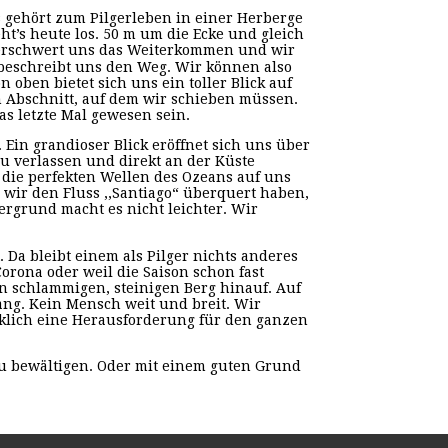
 gehört zum Pilgerleben in einer Herberge
’s heute los. 50 m um die Ecke und gleich
r erschwert uns das Weiterkommen und wir
beschreibt uns den Weg. Wir können also
oben bietet sich uns ein toller Blick auf
n Abschnitt, auf dem wir schieben müssen.
s letzte Mal gewesen sein.
Ein grandioser Blick eröffnet sich uns über
u verlassen und direkt an der Küste
n die perfekten Wellen des Ozeans auf uns
wir den Fluss ,,Santiago“ überquert haben,
ergrund macht es nicht leichter. Wir
 Da bleibt einem als Pilger nichts anderes
orona oder weil die Saison schon fast
en schlammigen, steinigen Berg hinauf. Auf
ang. Kein Mensch weit und breit. Wir
wirklich eine Herausforderung für den ganzen
zu bewältigen. Oder mit einem guten Grund