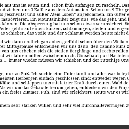
ie mit uns im Raum sind, schon früh anfangen zu rascheln. Das
d ziehen uns 3 Kaffee aus dem Automaten. Schon um 9 Uhr geht
nass geschwitzt und außer Atem ,,oben“ angekommen. Ein Gitte
manövrieren. Ein Mountainbiker zeigt uns, wie das geht, und 
können. Die Absperrung hat uns schon etwas verunsichert. Von 
eiter geht’s auf einem kurzen, schlammigen, steilen und enge
as Schieben, das Steile und der Schlamm werden heute nicht da
d wir dann endlich ganz oben, gefühlt schon über den Wolken. 
rer Mittagspause entscheiden wir uns dann, den Camino kurz z
ks von uns erheben sich die steilen Berghänge und rechts rolle
und wir fahren mitten zwischendurch. Gänsehaut pur! Nachdem 
lsten…. immer wieder müssen wir schieben und der rutschige Unt
ge, nur zu Fuß. Ich suchte eine Unterkunft und alles war belegt.
e meisten Herbergen einfach geschlossen sind: entweder wegen C
r Nähe und schleppen uns mit letzter Kraft durch einen Wald d
h. Als wir um das Gebäude herum gehen, entdecken wir den Eing
ch ein freies Zimmer. Puh, sind wir erleichtert! Heute war es 
 einem sehr starken Willen und sehr viel Durchhaltevermögen 