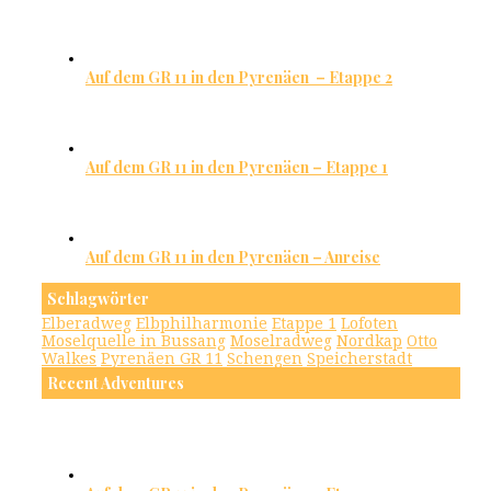
Auf dem GR 11 in den Pyrenäen – Etappe 2
Auf dem GR 11 in den Pyrenäen – Etappe 1
Auf dem GR 11 in den Pyrenäen – Anreise
Schlagwörter
Elberadweg
Elbphilharmonie
Etappe 1
Lofoten
Moselquelle in Bussang
Moselradweg
Nordkap
Otto
Walkes
Pyrenäen GR 11
Schengen
Speicherstadt
Recent Adventures