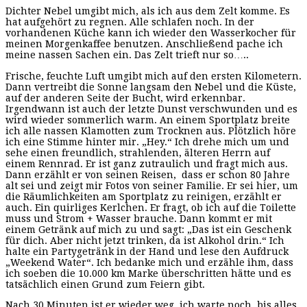
Dichter Nebel umgibt mich, als ich aus dem Zelt komme. Es
hat aufgehört zu regnen. Alle schlafen noch. In der
vorhandenen Küche kann ich wieder den Wasserkocher für
meinen Morgenkaffee benutzen. Anschließend pache ich
meine nassen Sachen ein. Das Zelt trieft nur so…..
Frische, feuchte Luft umgibt mich auf den ersten Kilometern.
Dann vertreibt die Sonne langsam den Nebel und die Küste,
auf der anderen Seite der Bucht, wird erkennbar.
Irgendwann ist auch der letzte Dunst verschwunden und es
wird wieder sommerlich warm. An einem Sportplatz breite
ich alle nassen Klamotten zum Trocknen aus. Plötzlich höre
ich eine Stimme hinter mir. „Hey.“ Ich drehe mich um und
sehe einen freundlich, strahlenden, älteren Herrn auf
einem Rennrad. Er ist ganz zutraulich und fragt mich aus.
Dann erzählt er von seinen Reisen, dass er schon 80 Jahre
alt sei und zeigt mir Fotos von seiner Familie. Er sei hier, um
die Räumlichkeiten am Sportplatz zu reinigen, erzählt er
auch. Ein quirliges Kerlchen. Er fragt, ob ich auf die Toilette
muss und Strom + Wasser brauche. Dann kommt er mit
einem Getränk auf mich zu und sagt: „Das ist ein Geschenk
für dich. Aber nicht jetzt trinken, da ist Alkohol drin.“ Ich
halte ein Partygetränk in der Hand und lese den Aufdruck
„Weekend Water“. Ich bedanke mich und erzähle ihm, dass
ich soeben die 10.000 km Marke überschritten hätte und es
tatsächlich einen Grund zum Feiern gibt.
Nach 30 Minuten ist er wieder weg, ich warte noch, bis alles