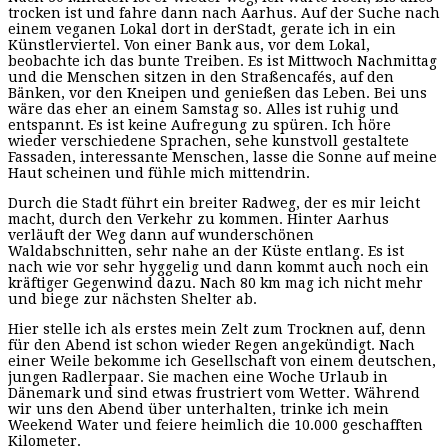
trocken ist und fahre dann nach Aarhus. Auf der Suche nach
einem veganen Lokal dort in derStadt, gerate ich in ein
Künstlerviertel. Von einer Bank aus, vor dem Lokal,
beobachte ich das bunte Treiben. Es ist Mittwoch Nachmittag
und die Menschen sitzen in den Straßencafés, auf den
Bänken, vor den Kneipen und genießen das Leben. Bei uns
wäre das eher an einem Samstag so. Alles ist ruhig und
entspannt. Es ist keine Aufregung zu spüren. Ich höre
wieder verschiedene Sprachen, sehe kunstvoll gestaltete
Fassaden, interessante Menschen, lasse die Sonne auf meine
Haut scheinen und fühle mich mittendrin.
Durch die Stadt führt ein breiter Radweg, der es mir leicht
macht, durch den Verkehr zu kommen. Hinter Aarhus
verläuft der Weg dann auf wunderschönen
Waldabschnitten, sehr nahe an der Küste entlang. Es ist
nach wie vor sehr hyggelig und dann kommt auch noch ein
kräftiger Gegenwind dazu. Nach 80 km mag ich nicht mehr
und biege zur nächsten Shelter ab.
Hier stelle ich als erstes mein Zelt zum Trocknen auf, denn
für den Abend ist schon wieder Regen angekündigt. Nach
einer Weile bekomme ich Gesellschaft von einem deutschen,
jungen Radlerpaar. Sie machen eine Woche Urlaub in
Dänemark und sind etwas frustriert vom Wetter. Während
wir uns den Abend über unterhalten, trinke ich mein
Weekend Water und feiere heimlich die 10.000 geschafften
Kilometer.