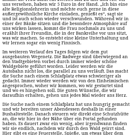
uns versehen, haben wir 5 Euro in der Hand. „Ich bin eine
alte Religionslehrerin und möchte euch gerne in diese
außergewöhnliche Kirche einladen, genießt es“, sagt sie
und ist auch schon wieder verschwunden. Während wir in
einer der Bänke sitzen und die besondere Atmosphäre auf
uns wirken lassen, kommt die Frau nochmals zu uns und
erzählt ihrer Freundin, die in der Bankreihe vor uns sitzt,
was wir machen. So entsteht eine kleine Unterhaltung und
wir lernen sogar ein wenig Finnisch.
Im weiteren Verlauf des Tages folgen wir dem gut
ausgebauten Wegenetz. Die Radwege sind überwiegend an
den Stadtgebieten vorbei durch immer wieder schöne
Waldgebiete geführt worden. Leider werden wir die
Autobahn nicht los, die parallel zu uns verläuft. Das macht
die Suche nach einem Schlafplatz etwas schwieriger als
gedacht. Immer wieder werden wir von den Einheimischen
angesprochen, woher wir kommen, wo wir gestartet sind
und wo es hingehen soll. Die guten Wünsche, die wir
daraufhin erhalten, gehen uns jedes Mal wieder ans Herz.
Die Suche nach einem Schlafplatz hat uns hungrig gemacht
und wir bereiten unser Abendessen deshalb in einer
Bushaltestelle. Danach steuern wir direkt eine Schutzhütte
an, die wir hier in der Nähe über ein Portal gefunden
haben. Es dauert zwar ein wenig, aber irgendwann finden
wir sie endlich, nachdem wir durch den Wald geirrt sind.
Hier gibt es eine Feuerstelle, Spieße, um etwas über dem