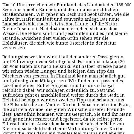
Um 10 Uhr erreichen wir Finnland, das Land mit den 188.000
Seen, noch mehr Bäumen und den unaussprechlichen
Straßennamen. Wir gehen an Deck und beobachten, wie die
Fähre im Hafen einläuft und souverän anlegt. Das neue
Landschaftsbild macht jetzt schon Laune auf die Natur.
Kleine Inseln mit Nadelbäumen erheben sich aus dem
Wasser. Die Felsen sind rund geschliffen und es gibt kleine
Strände. Zwischen dem vielen Grün sehen wir die
Holzhäuser, die sich wie bunte Ostereier in der Natur
verstecken.
Reibungslos werden wir mit all den anderen Passagieren
und Fahrzeugen vom Schiff gelotst. Es sind noch knapp 20
km vom Hafen bis nach Helsinki. Auf halber Strecke haben
wir schon wieder Hunger und befolgen den Tipp des
Pärchens von gestern. In Finnland kann man nämlich gut
und günstig zum Mittag essen. Wir finden ein passendes
Lokal mit einem Buffet-Angebot und für uns ist sogar
reichlich dabei. Wir schlagen ordentlich zu. Satt und
zufrieden geht es anschließend weiter durch die Stadt. In
Helsinki befolgen wir den zweiten Tipp und schauen uns
die Felsenkirche an. Vor der Kirche beobachte ich eine Frau,
die auf dem Wimpel die guten Wünsche unserer Freunde
liest. Daraufhin kommen wir ins Gespräch. Sie und ihr Mann
sind ganz interessiert und begeistert, da sie selbst gerne
Fahrrad fahren. Außerdem kommen sie aus der Nähe von
Kiel und so besteht sofort eine Verbindung. In der Kirche
kommt die Frau dann ein zweites Mal zu uns und ehe wir