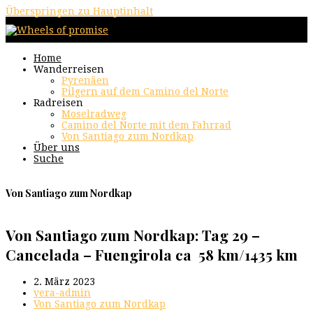
Überspringen zu Hauptinhalt
Home
Wanderreisen
Pyrenäen
Pilgern auf dem Camino del Norte
Radreisen
Moselradweg
Camino del Norte mit dem Fahrrad
Von Santiago zum Nordkap
Über uns
Suche
Von Santiago zum Nordkap
Von Santiago zum Nordkap: Tag 29 –
Cancelada – Fuengirola ca 58 km/1435 km
2. März 2023
vera-admin
Von Santiago zum Nordkap