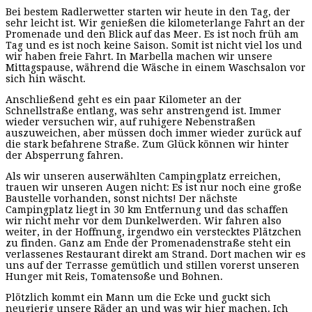
Bei bestem Radlerwetter starten wir heute in den Tag, der
sehr leicht ist. Wir genießen die kilometerlange Fahrt an der
Promenade und den Blick auf das Meer. Es ist noch früh am
Tag und es ist noch keine Saison. Somit ist nicht viel los und
wir haben freie Fahrt. In Marbella machen wir unsere
Mittagspause, während die Wäsche in einem Waschsalon vor
sich hin wäscht.
Anschließend geht es ein paar Kilometer an der
Schnellstraße entlang, was sehr anstrengend ist. Immer
wieder versuchen wir, auf ruhigere Nebenstraßen
auszuweichen, aber müssen doch immer wieder zurück auf
die stark befahrene Straße. Zum Glück können wir hinter
der Absperrung fahren.
Als wir unseren auserwählten Campingplatz erreichen,
trauen wir unseren Augen nicht: Es ist nur noch eine große
Baustelle vorhanden, sonst nichts! Der nächste
Campingplatz liegt in 30 km Entfernung und das schaffen
wir nicht mehr vor dem Dunkelwerden. Wir fahren also
weiter, in der Hoffnung, irgendwo ein verstecktes Plätzchen
zu finden. Ganz am Ende der Promenadenstraße steht ein
verlassenes Restaurant direkt am Strand. Dort machen wir es
uns auf der Terrasse gemütlich und stillen vorerst unseren
Hunger mit Reis, Tomatensoße und Bohnen.
Plötzlich kommt ein Mann um die Ecke und guckt sich
neugierig unsere Räder an und was wir hier machen. Ich