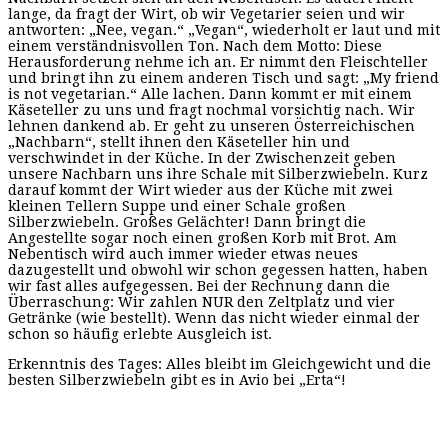
lange, da fragt der Wirt, ob wir Vegetarier seien und wir
antworten: „Nee, vegan.“ „Vegan“, wiederholt er laut und mit
einem verständnisvollen Ton. Nach dem Motto: Diese
Herausforderung nehme ich an. Er nimmt den Fleischteller
und bringt ihn zu einem anderen Tisch und sagt: „My friend
is not vegetarian.“ Alle lachen. Dann kommt er mit einem
Käseteller zu uns und fragt nochmal vorsichtig nach. Wir
lehnen dankend ab. Er geht zu unseren Österreichischen
„Nachbarn“, stellt ihnen den Käseteller hin und
verschwindet in der Küche. In der Zwischenzeit geben
unsere Nachbarn uns ihre Schale mit Silberzwiebeln. Kurz
darauf kommt der Wirt wieder aus der Küche mit zwei
kleinen Tellern Suppe und einer Schale großen
Silberzwiebeln. Großes Gelächter! Dann bringt die
Angestellte sogar noch einen großen Korb mit Brot. Am
Nebentisch wird auch immer wieder etwas neues
dazugestellt und obwohl wir schon gegessen hatten, haben
wir fast alles aufgegessen. Bei der Rechnung dann die
Überraschung: Wir zahlen NUR den Zeltplatz und vier
Getränke (wie bestellt). Wenn das nicht wieder einmal der
schon so häufig erlebte Ausgleich ist.
Erkenntnis des Tages: Alles bleibt im Gleichgewicht und die
besten Silberzwiebeln gibt es in Avio bei „Erta“!