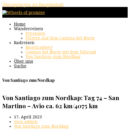
Überspringen zu Hauptinhalt
Home
Wanderreisen
Pyrenäen
Pilgern auf dem Camino del Norte
Radreisen
Moselradweg
Camino del Norte mit dem Fahrrad
Von Santiago zum Nordkap
Über uns
Suche
Von Santiago zum Nordkap
Von Santiago zum Nordkap: Tag 74 – San
Martino – Avio ca. 62 km/4075 km
17. April 2023
vera-admin
Von Santiago zum Nordkap