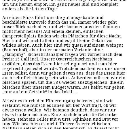
um uns herum empor. Ein ganz neues Bild und komplett
anders als die letzten Tage.
An einem Fluss führt uns die gut ausgebaute und
beschilderte Eurovelo durch das Tal. Immer wieder geht
unser Blick nach oben und wir kommen aus dem Staunen
nicht mehr heraus! Auf einem kleinen, einfachen
Camperstellplatz finden wir ein Plätzchen für diese Nacht.
Hier sind wir nicht allein und es gibt keine Gefahr vor
wilden Bären. Auch hier sind wir quasi auf einem Weingut
(Bauernhof), aber in der normalen Variante ohne
„glamping“. Sicherhritshalber fragen wir vorher nach dem
Preis: 15 € all incl. Unsere Österreichischen Nachbarn
erzählen, dass das Essen hier sehr gut sei und man hier
regelrecht gemestet würde. Trotzdem machen wir uns unser
Essen selbst, denn wir gehen davon aus, dass das Essen hier
auch sehr fleischlastig sein wird. Außerdem müssen wir ein
bisschen sparen, um die 38 € wieder auszugleichen, die ein
bisschen über unserem Budget waren. Das heißt, wir gehen
„nur auf ein Getränk“ in das Lokal….
Als wir es durch den Hintereingang betreten, sind wir
erstaunt, wie hübsch es innen ist. Der Wirt fragt, ob wir
etwas essen wollen. Wir betonen deutlich, dass wir nur
etwas trinken möchten. Kurz nachdem wir die Getränke
haben, steht ein Teller mit Wurst, Schinken und Brot vor
uns. Wir beachten es nicht. Unsere Österreichischen
Nachbarn setzen sich an den Nebentisch. Es dauert nicht