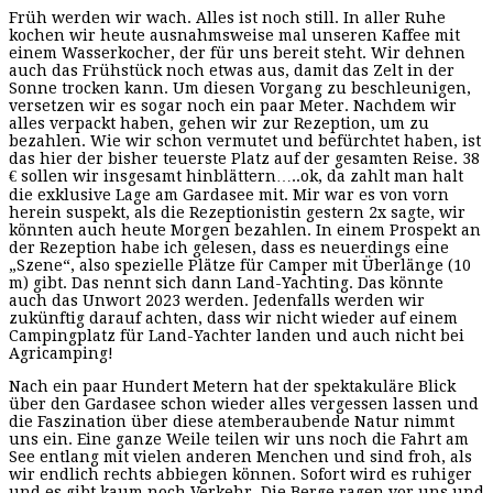
Früh werden wir wach. Alles ist noch still. In aller Ruhe
kochen wir heute ausnahmsweise mal unseren Kaffee mit
einem Wasserkocher, der für uns bereit steht. Wir dehnen
auch das Frühstück noch etwas aus, damit das Zelt in der
Sonne trocken kann. Um diesen Vorgang zu beschleunigen,
versetzen wir es sogar noch ein paar Meter. Nachdem wir
alles verpackt haben, gehen wir zur Rezeption, um zu
bezahlen. Wie wir schon vermutet und befürchtet haben, ist
das hier der bisher teuerste Platz auf der gesamten Reise. 38
€ sollen wir insgesamt hinblättern…..ok, da zahlt man halt
die exklusive Lage am Gardasee mit. Mir war es von vorn
herein suspekt, als die Rezeptionistin gestern 2x sagte, wir
könnten auch heute Morgen bezahlen. In einem Prospekt an
der Rezeption habe ich gelesen, dass es neuerdings eine
„Szene“, also spezielle Plätze für Camper mit Überlänge (10
m) gibt. Das nennt sich dann Land-Yachting. Das könnte
auch das Unwort 2023 werden. Jedenfalls werden wir
zukünftig darauf achten, dass wir nicht wieder auf einem
Campingplatz für Land-Yachter landen und auch nicht bei
Agricamping!
Nach ein paar Hundert Metern hat der spektakuläre Blick
über den Gardasee schon wieder alles vergessen lassen und
die Faszination über diese atemberaubende Natur nimmt
uns ein. Eine ganze Weile teilen wir uns noch die Fahrt am
See entlang mit vielen anderen Menchen und sind froh, als
wir endlich rechts abbiegen können. Sofort wird es ruhiger
und es gibt kaum noch Verkehr. Die Berge ragen vor uns und