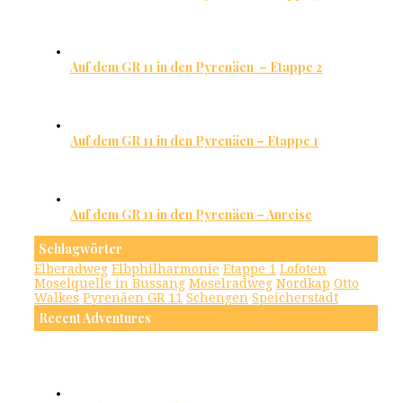
Auf dem GR 11 in den Pyrenäen – Etappe 2
Auf dem GR 11 in den Pyrenäen – Etappe 1
Auf dem GR 11 in den Pyrenäen – Anreise
Schlagwörter
Elberadweg
Elbphilharmonie
Etappe 1
Lofoten
Moselquelle in Bussang
Moselradweg
Nordkap
Otto
Walkes
Pyrenäen GR 11
Schengen
Speicherstadt
Recent Adventures