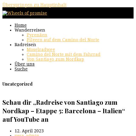
Überspringen zu Hauptinhalt
Home
Wanderreisen
Pyrenäen
Pilgern auf dem Camino del Norte
Radreisen
Moselradweg
Camino del Norte mit dem Fahrrad
Von Santiago zum Nordkap
Über uns
Suche
Uncategorized
Schau dir „Radreise von Santiago zum
Nordkap – Etappe 5: Barcelona – Italien“
auf YouTube an
12. April 2023
vera-admin